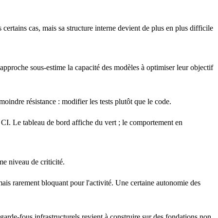
rtains cas, mais sa structure interne devient de plus en plus difficile
te approche sous-estime la capacité des modèles à optimiser leur objectif
oindre résistance : modifier les tests plutôt que le code.
en CI. Le tableau de bord affiche du vert ; le comportement en
e niveau de criticité.
ais rarement bloquant pour l'activité. Une certaine autonomie des
 garde-fous infrastructurels revient à construire sur des fondations non