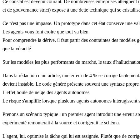
Ce constat est devenu courant. De nombreuses entreprises atteignent un
et de gouvernance strict) expose à une dette technique qui se cristalli
Ce n'est pas une impasse. Un prototype dans cet état conserve une valeu
Les agents vous font croire que tout va bien
Pour comprendre la dérive, il faut partir des contraintes des modèles g
que la véracité.
Sur les modèles les plus performants du marché, le taux d'hallucination
Dans la rédaction d'un article, une erreur de 4 % se corrige facilement.
devient instable. Le code généré présente souvent une syntaxe propre e
L'effet boule de neige des agents autonomes
Le risque s'amplifie lorsque plusieurs agents autonomes interagissent s
Prenons un scénario typique : un premier agent introduit une erreur a
expérimenté remonterait à la source et corrigerait le schéma.
L'agent, lui, optimise la tâche qui lui est assignée. Plutôt que de cor