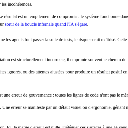
 les incohérences.
 résultat est un empilement de compromis : le système fonctionne dans ce
sur
sortir de la boucle infernale quand l'IA s'égare
.
e les agents font passer la suite de tests, le risque serait maîtrisé. Cet
tation est structurellement incorrecte, il emprunte souvent le chemin de m
ites ignorés, ou des attentes ajustées pour produire un résultat positif 
t une erreur de gouvernance : toutes les lignes de code n'ont pas le mêm
Une erreur se manifeste par un défaut visuel ou d'ergonomie, gênant m
ion. Ici, la marge d'erreur est nulle. Déléguer ces surfaces à une IA sans