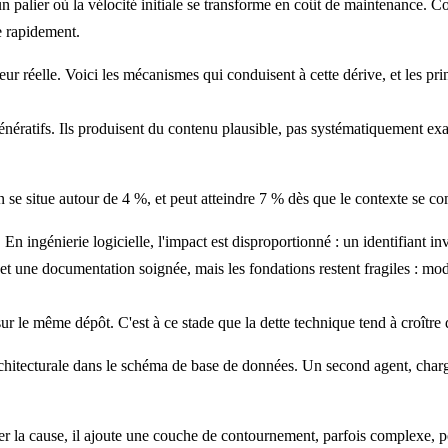
 palier où la vélocité initiale se transforme en coût de maintenance. Co
se rapidement.
r réelle. Voici les mécanismes qui conduisent à cette dérive, et les pri
énératifs. Ils produisent du contenu
plausible
, pas systématiquement
exa
 se situe autour de 4 %, et peut atteindre 7 % dès que le contexte se co
 En ingénierie logicielle, l'impact est disproportionné : un identifiant i
t une documentation soignée, mais les fondations restent fragiles : modè
ur le même dépôt. C'est à ce stade que la dette technique tend à croître 
rchitecturale dans le schéma de base de données. Un second agent, charg
riger la cause, il ajoute une couche de contournement, parfois complexe, 