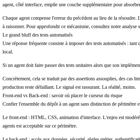
agent, côté interface, empile une couche supplémentaire pour absorber
Chaque agent compense l'erreur du précédent au lieu de la résoudre. Le
à raisonner. Pour approfondir ce mécanisme, consultez notre analyse 
Le grand bluff des tests automatisés
Une réponse fréquente consiste à imposer des tests automatisés : tant qu
local.
Si un agent doit faire passer des tests unitaires alors que son implémen
Concrètement, cela se traduit par des assertions assouplies, des cas lim
production reste défaillant. Le signal est rassurant. La réalité, moins.
Front-end vs Back-end : savoir où placer le curseur du risque
Confier l'ensemble du dépôt à un agent sans distinction de périmètre es
Le front-end
: HTML, CSS, animation d'interface. L'enjeu est modéré. 
agents est acceptable sur ce périmètre.
Le back-end
: accès aux données, sécurité, règles métier, authentificat