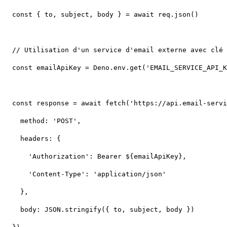
      'Authorization': 
Bearer ${emailApiKey}