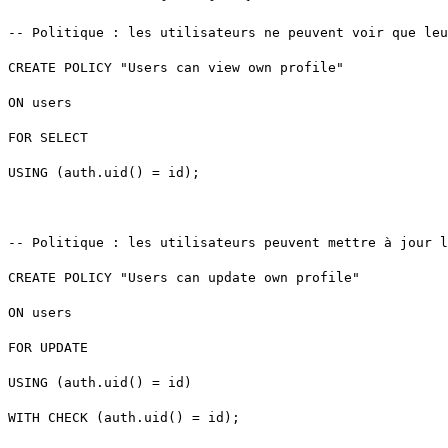
USING (auth.uid() = id);
WITH CHECK (auth.uid() = id);