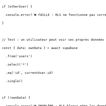
}
  .single()